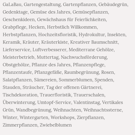
GaLaBau
,
Gartengestaltung
,
Gartenpflanzen
,
Gebäudegrün
,
Gedenktage
,
Gemüse des Jahres
,
Gemüsepflanzen
,
Geschenkideen
,
Gewächshaus für Feierlichkeiten
,
Grabpflege
,
Hecken
,
Herbstlich Willkommen
,
Herbstpflanzen
,
Hochzeitsfloristik
,
Hydrokultur
,
Insekten
,
Keramik
,
Kräuter
,
Kräuterkiste
,
Kreativer Baumschnitt
,
Lieferservice
,
Luftverbesserer
,
Mediterrane Gehölze
,
Meisterbetrieb
,
Muttertag
,
Nachwuchsförderung
,
Obstgehölze
,
Pflanze des Jahres
,
Pflanzenpflege
,
Pflanzentaufe
,
Pflanzgefäße
,
Raumbegrünung
,
Rosen
,
Salatpflanzen
,
Sämereien
,
Sommerblumen
,
Spenden
,
Stauden
,
Sträucher
,
Tag der offenen Gärtnerei
,
Tischdekoration
,
Trauerfloristik
,
Trauerschalen
,
Überwinterung
,
Umtopf-Service
,
Valentinstag
,
Vertikales
Grün
,
Wandbegrünung
,
Weihnachten
,
Weihnachtssterne
,
Winter
,
Wintergarten
,
Workshops
,
Zierpflanzen
,
Zimmerpflanzen
,
Zwiebelblumen