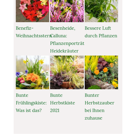
Benefiz-
Besenheide,
Bessere Luft
Weihnachtsstern
Calluna:
durch Pflanzen
Pflanzenporträt
Heidekräuter
Bunte
Bunte
Bunter
Frühlingskiste:
Herbstkiste
Herbstzauber
Was ist das?
2021
bei Ihnen
zuhause