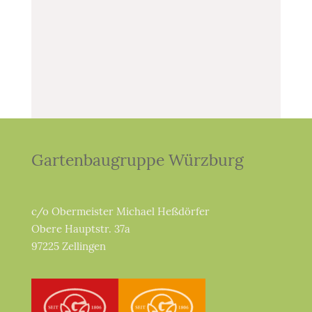
Gartenbaugruppe Würzburg
c/o Obermeister Michael Heßdörfer
Obere Hauptstr. 37a
97225 Zellingen