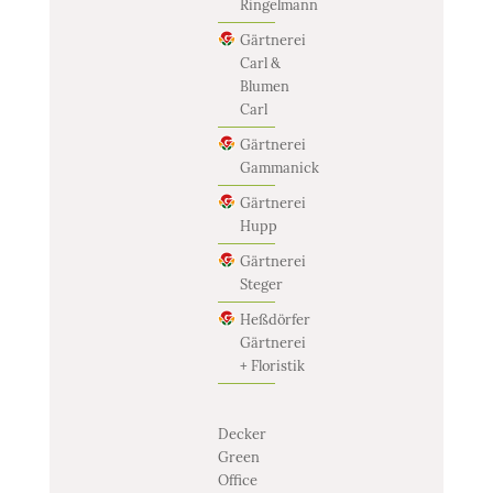
Ringelmann
Gärtnerei
Carl &
Blumen
Carl
Gärtnerei
Gammanick
Gärtnerei
Hupp
Gärtnerei
Steger
Heßdörfer
Gärtnerei
+ Floristik
Decker
Green
Office