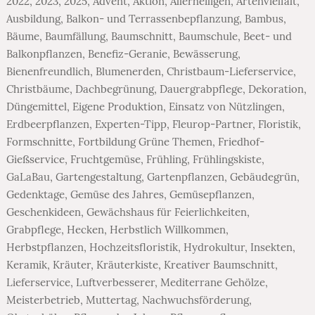
2022
,
2023
,
2025
,
Advent
,
Aktion
,
Allerheiligen
,
Artenvielfalt
,
Ausbildung
,
Balkon- und Terrassenbepflanzung
,
Bambus
,
Bäume
,
Baumfällung
,
Baumschnitt
,
Baumschule
,
Beet- und
Balkonpflanzen
,
Benefiz-Geranie
,
Bewässerung
,
Bienenfreundlich
,
Blumenerden
,
Christbaum-Lieferservice
,
Christbäume
,
Dachbegrünung
,
Dauergrabpflege
,
Dekoration
,
Düngemittel
,
Eigene Produktion
,
Einsatz von Nützlingen
,
Erdbeerpflanzen
,
Experten-Tipp
,
Fleurop-Partner
,
Floristik
,
Formschnitte
,
Fortbildung Grüne Themen
,
Friedhof-
Gießservice
,
Fruchtgemüse
,
Frühling
,
Frühlingskiste
,
GaLaBau
,
Gartengestaltung
,
Gartenpflanzen
,
Gebäudegrün
,
Gedenktage
,
Gemüse des Jahres
,
Gemüsepflanzen
,
Geschenkideen
,
Gewächshaus für Feierlichkeiten
,
Grabpflege
,
Hecken
,
Herbstlich Willkommen
,
Herbstpflanzen
,
Hochzeitsfloristik
,
Hydrokultur
,
Insekten
,
Keramik
,
Kräuter
,
Kräuterkiste
,
Kreativer Baumschnitt
,
Lieferservice
,
Luftverbesserer
,
Mediterrane Gehölze
,
Meisterbetrieb
,
Muttertag
,
Nachwuchsförderung
,