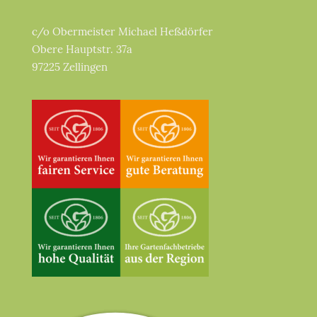
c/o Obermeister Michael Heßdörfer
Obere Hauptstr. 37a
97225 Zellingen