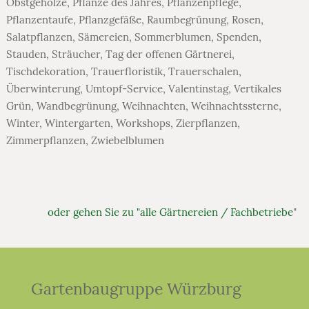
Obstgehölze
,
Pflanze des Jahres
,
Pflanzenpflege
,
Pflanzentaufe
,
Pflanzgefäße
,
Raumbegrünung
,
Rosen
,
Salatpflanzen
,
Sämereien
,
Sommerblumen
,
Spenden
,
Stauden
,
Sträucher
,
Tag der offenen Gärtnerei
,
Tischdekoration
,
Trauerfloristik
,
Trauerschalen
,
Überwinterung
,
Umtopf-Service
,
Valentinstag
,
Vertikales
Grün
,
Wandbegrünung
,
Weihnachten
,
Weihnachtssterne
,
Winter
,
Wintergarten
,
Workshops
,
Zierpflanzen
,
Zimmerpflanzen
,
Zwiebelblumen
oder gehen Sie zu "alle Gärtnereien / Fachbetriebe
"
Gartenbaugruppe Würzburg