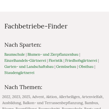
Fachbetriebe-Finder
Nach Sparten:
Baumschule
|
Blumen- und Zierpflanzenbau
|
Einzelhandels-Gärtnerei
|
Floristik
|
Friedhofsgärtnerei
|
Garten- und Landschaftsbau
|
Gemüsebau
|
Obstbau
|
Staudengärtnerei
Nach Themen:
2022
,
2023
,
2025
,
Advent
,
Aktion
,
Allerheiligen
,
Artenvielfalt
,
Ausbildung
,
Balkon- und Terrassenbepflanzung
,
Bambus
,
Bäume
,
Baumfällung
,
Baumschnitt
,
Baumschule
,
Beet- und