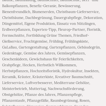
Balkonpflanzen
,
Benefiz-Geranie
,
Bewässerung
,
Bienenfreundlich
,
Blumenerden
,
Christbaum-Lieferservice
,
Christbäume
,
Dachbegrünung
,
Dauergrabpflege
,
Dekoration
,
Düngemittel
,
Eigene Produktion
,
Einsatz von Nützlingen
,
Erdbeerpflanzen
,
Experten-Tipp
,
Fleurop-Partner
,
Floristik
,
Formschnitte
,
Fortbildung Grüne Themen
,
Friedhof-
Gießservice
,
Fruchtgemüse
,
Frühling
,
Frühlingskiste
,
GaLaBau
,
Gartengestaltung
,
Gartenpflanzen
,
Gebäudegrün
,
Gedenktage
,
Gemüse des Jahres
,
Gemüsepflanzen
,
Geschenkideen
,
Gewächshaus für Feierlichkeiten
,
Grabpflege
,
Hecken
,
Herbstlich Willkommen
,
Herbstpflanzen
,
Hochzeitsfloristik
,
Hydrokultur
,
Insekten
,
Keramik
,
Kräuter
,
Kräuterkiste
,
Kreativer Baumschnitt
,
Lieferservice
,
Luftverbesserer
,
Mediterrane Gehölze
,
Meisterbetrieb
,
Muttertag
,
Nachwuchsförderung
,
Obstgehölze
,
Pflanze des Jahres
,
Pflanzenpflege
,
Pflanzentaufe
,
Pflanzgefäße
,
Raumbegrünung
,
Rosen
,