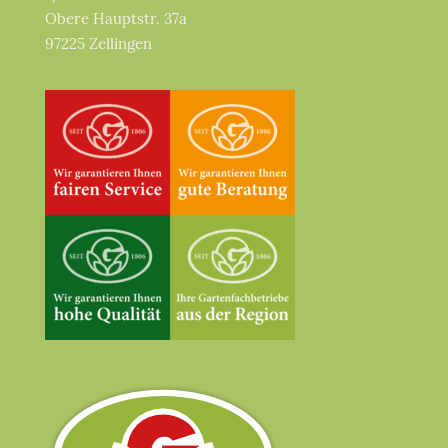
Obere Hauptstr. 37a
97225 Zellingen