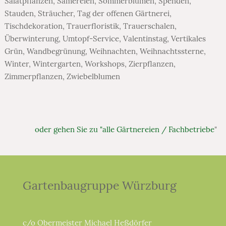
Salatpflanzen
,
Sämereien
,
Sommerblumen
,
Spenden
,
Stauden
,
Sträucher
,
Tag der offenen Gärtnerei
,
Tischdekoration
,
Trauerfloristik
,
Trauerschalen
,
Überwinterung
,
Umtopf-Service
,
Valentinstag
,
Vertikales
Grün
,
Wandbegrünung
,
Weihnachten
,
Weihnachtssterne
,
Winter
,
Wintergarten
,
Workshops
,
Zierpflanzen
,
Zimmerpflanzen
,
Zwiebelblumen
oder gehen Sie zu "alle Gärtnereien / Fachbetriebe
"
Gartenbaugruppe Würzburg
c/o Obermeister Michael Heßdörfer