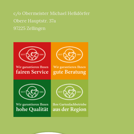
c/o Obermeister Michael Heßdörfer
Obere Hauptstr. 37a
97225 Zellingen